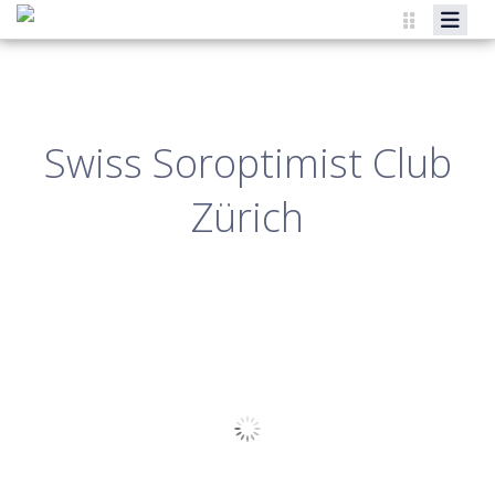
CLUB ZÜRICH
ORGANISATION
Swiss Soroptimist Club
PROGRAMM
Zürich
SOZIALE AKTIONEN
KONTAKT
INTERN